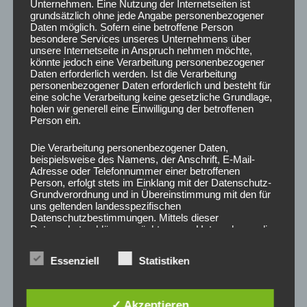
Unternehmen. Eine Nutzung der Internetseiten ist
grundsätzlich ohne jede Angabe personenbezogener
Daten möglich. Sofern eine betroffene Person
Schreibe einen Kommentar
besondere Services unseres Unternehmens über
unsere Internetseite in Anspruch nehmen möchte,
Deine E-Mail-Adresse wird nicht veröffentlicht.
könnte jedoch eine Verarbeitung personenbezogener
Daten erforderlich werden. Ist die Verarbeitung
Erforderliche Felder sind mit
*
markiert
personenbezogener Daten erforderlich und besteht für
eine solche Verarbeitung keine gesetzliche Grundlage,
Kommentar
*
holen wir generell eine Einwilligung der betroffenen
Person ein.
Die Verarbeitung personenbezogener Daten,
beispielsweise des Namens, der Anschrift, E-Mail-
Adresse oder Telefonnummer einer betroffenen
Person, erfolgt stets im Einklang mit der Datenschutz-
Grundverordnung und in Übereinstimmung mit den für
uns geltenden landesspezifischen
Datenschutzbestimmungen. Mittels dieser
Datenschutzerklärung möchte unser Unternehmen die
Öffentlichkeit über Art, Umfang und Zweck der von uns
erhobenen, genutzten und verarbeiteten
Essenziell
Statistiken
personenbezogenen Daten informieren. Ferner werden
betroffene Personen mittels dieser
Datenschutzerklärung über die ihnen zustehenden
Name
*
Rechte aufgeklärt.
✓ Akzeptieren