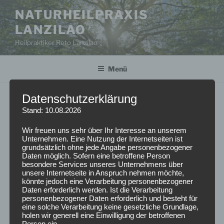
Zum
NATURHEILPRAXIS
Inhalt
LANZILAO
springen
Heilpraktiker Reto Lanzilao
Menü
Datenschutzerklärung
MOXIBUSTION
Stand: 10.08.2026
Verbunden mit der Körperakupunktur nutze ich die
Wir freuen uns sehr über Ihr Interesse an unserem
Wärme der Artemisia-Vulgaris, (Japanischer Beifuß) zur
Unternehmen. Eine Nutzung der Internetseiten ist
grundsätzlich ohne jede Angabe personenbezogener
Energetisierung bei bestimmten Beschwerdeformen
Daten möglich. Sofern eine betroffene Person
und Energiemangel.
besondere Services unseres Unternehmens über
unsere Internetseite in Anspruch nehmen möchte,
Drei sogenannte „Wakakusa-Moxa“-Kegel, stammend
könnte jedoch eine Verarbeitung personenbezogener
aus einer Bergregion Japans, werden nacheinander
Daten erforderlich werden. Ist die Verarbeitung
direkt auf einen Akupunkturpunkt platziert und
personenbezogener Daten erforderlich und besteht für
eine solche Verarbeitung keine gesetzliche Grundlage,
abgebrannt. Dieser schmerzfreie, kurze Hitzeimpuls
holen wir generell eine Einwilligung der betroffenen
wird bereits seit Jahrtausenden erfolgreich bei den
Person ein.