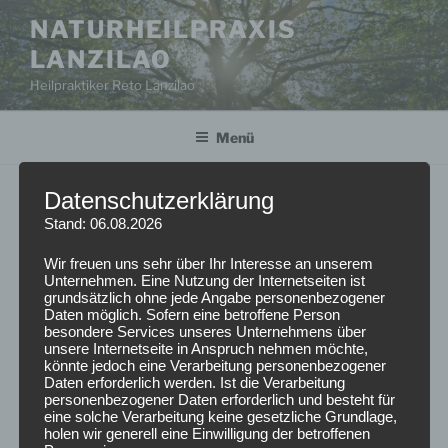
Zum
NATURHEILPRAXIS
Inhalt
LANZILAO
springen
Heilpraktiker Reto Lanzilao
Menü
Datenschutzerklärung
JAPANISCHE KÖRPERAKUPUNKTUR
Stand: 06.08.2026
Traditionell werden durch Pulsanalyse die stärksten
Wir freuen uns sehr über Ihr Interesse an unserem
und schwächsten Pulse differenziert und durch
Unternehmen. Eine Nutzung der Internetseiten ist
grundsätzlich ohne jede Angabe personenbezogener
Testung der Bauchdecke (Hara),
Daten möglich. Sofern eine betroffene Person
Spannungsunterschiede in den jeweiligen
besondere Services unseres Unternehmens über
Organfeldern festgestellt. Durch die gleichzeitige
unsere Internetseite in Anspruch nehmen möchte,
könnte jedoch eine Verarbeitung personenbezogener
Befragung und Analyse des Patienten ergibt sich ein
Daten erforderlich werden. Ist die Verarbeitung
Akupunkturschema. Es folgt eine gezielte Punktion auf
personenbezogener Daten erforderlich und besteht für
eine solche Verarbeitung keine gesetzliche Grundlage,
den entsprechenden Meridianen.
holen wir generell eine Einwilligung der betroffenen
An den Extremitäten und am Rücken, wird dann